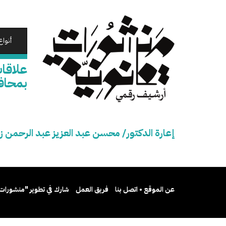
تجاوز
إلى
المحتوى
الرئيسي
أنواع
علاقات
بمحاف
إعارة الدكتور/ محسن عبد العزيز عبد الرحمن زم
عن الموقع • اتصل بنا
فريق العمل
شارك في تطوير "منشورات 