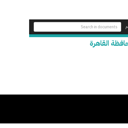
م
افظة القاهرة