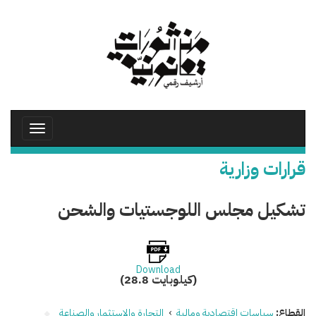
تجاوز
إلى
المحتوى
الرئيسي
Toggle
avigation
قرارات وزارية
تشكيل مجلس اللوجستيات والشحن
Download
(28.8 كيلوبايت)
القطاع:
سياسات اقتصادية ومالية
›
التجارة والاستثمار والصناعة