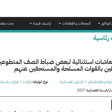
 الوثائق
المجالات و القطاعات
اراشيف فرعية
بحث متقد
 رئاسية
عاشات استثنائية لبعض ضباط الصف المتطوعي
قين بالقوات المسلحة والمستحقين عنهم
دولة ونظام الحكم
›
الشئون العسكرية
نوع الوثيقة:
قرارات
›
قرارات رئاسية
ار/السنة القضائية:
2017