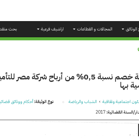
 الوثائق
المجالات و القطاعات
اراشيف فرعية
بحث متقد
قانونية خصم نسبة 0,5% من أرباح شركة مص
ية بها
ون اجتماعية وثقافية
›
الشباب والرياضة
نوع الوثيقة:
أحكام ووثائق قضائي
ار/السنة القضائية:
2017