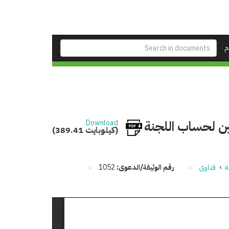
م
ر للتأمين لحساب اللجنة
Download
(389.41 كيلوبايت)
ة
›
فتاوى
رقم الوثيقة/الدعوى:
1052