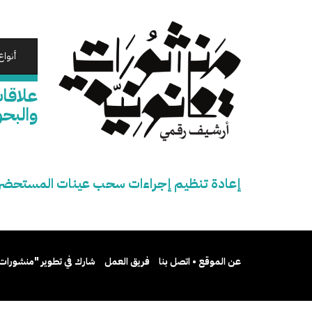
تجاوز
إلى
المحتوى
الرئيسي
أنواع
علاقات
والبحو
إعادة تنظيم إجراءات سحب عينات المستحضرات ل
عن الموقع • اتصل بنا
فريق العمل
شارك في تطوير "منشورات 