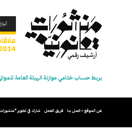
تجاوز
إلى
المحتوى
الرئيسي
أنواع
علاقات
014/ 2015
بربط حساب ختامي موازنة الهيئة العامة للموانئ البرية
عن الموقع • اتصل بنا
فريق العمل
شارك في تطوير "منشورات 