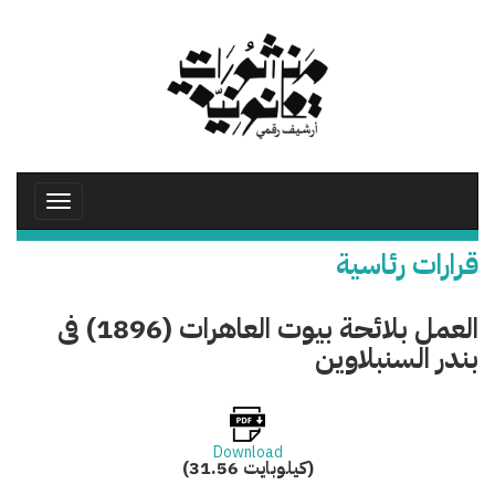
تجاوز
إلى
المحتوى
الرئيسي
Toggle
avigation
قرارات رئاسية
‎⁨العمل بلائحة بيوت العاهرات (1896) فى
بندر السنبلاوين⁩
Download
(31.56 كيلوبايت)