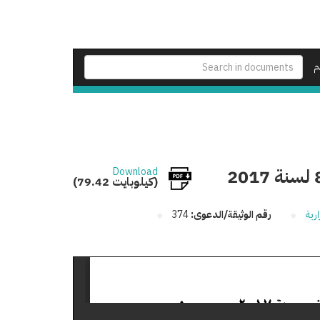
م
Download
(79.42 كيلوبايت)
رية
رقم الوثيقة/الدعوى:
374