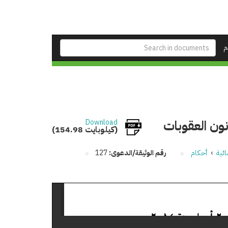
م
Download
(154.98 كيلوبايت)
ئية
›
أحكام
رقم الوثيقة/الدعوى:
127