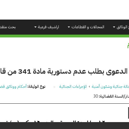
 الوثائق
المجالات و القطاعات
اراشيف فرعية
بحث متقد
وى بطلب عدم دستورية مادة 341 من قانون العقوبات
الة جنائية وشئون أمنية
›
الإجراءات الجنائية
نوع الوثيقة:
أحكام ووثائق قضا
ار/السنة القضائية:
30