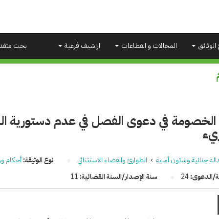
 الوثائق
المجالات و القطاعات
اراشيف فرعية
بحث متقد
ريء
الة جنائية وشئون أمنية
›
الطوارئ والقضاء الاستثنائي
نوع الوثيقة:
أحكام وو
قة/الدعوى:
24
سنة الإصدار/السنة القضائية:
11