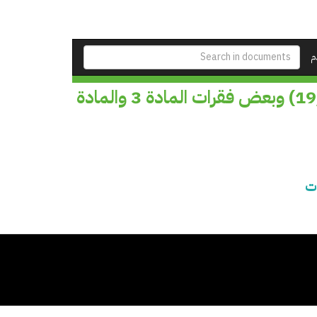
م
علاقات عدم قبول دعوى بعدم دستورية المادة (1 /19) وبعض فقرات المادة 3 والمادة