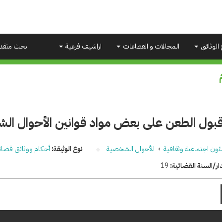
 الوثائق
المجالات و القطاعات
اراشيف فرعية
بحث متقد
بول الطعن على بعض مواد قوانين الأحوال الش
ون اجتماعية وثقافية
›
الأحوال الشخصية
نوع الوثيقة:
أحكام ووثائق قضائ
ار/السنة القضائية:
19