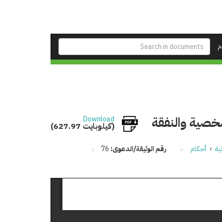
م
خصية والنفقة
Download
(627.97 كيلوبايت)
ية
›
أحكام
رقم الوثيقة/الدعوى:
76