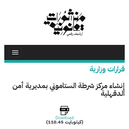
تجاوز
إلى
المحتوى
الرئيسي
Toggle
avigation
قرارات وزارية
إنشاء مركز شرطة الستاموني بمديرية أمن
الدقهلية
Download
(110.45 كيلوبايت)