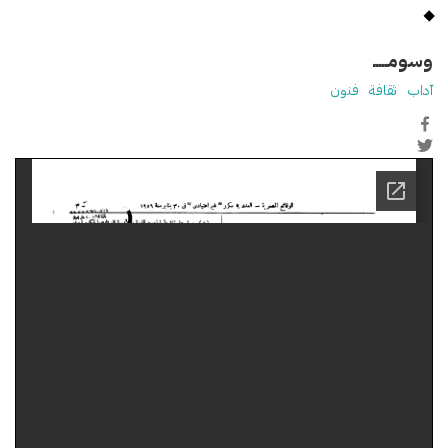
وسومـــــ
آداب
ثقافة
فنون