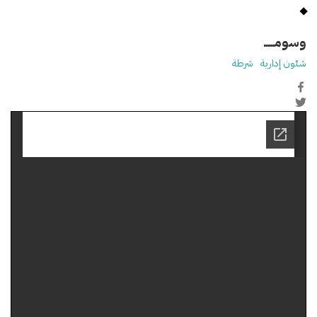
وسومـــــ
شئون إدارية
شرطة