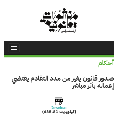
تجاوز
إلى
المحتوى
الرئيسي
Toggle
avigation
أحكام
صدور قانون يغير من مدد التقادم يقتضي
إعماله بأثر مباشر
Download
(635.81 كيلوبايت)