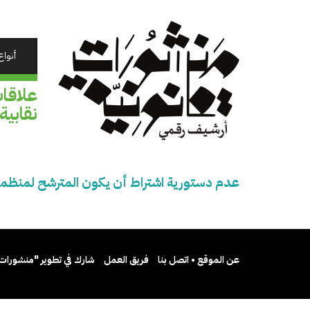
تجاوز
إلى
المحتوى
الرئيسي
أنواع
علاقا
نقابية
عدم دستورية اشتراط أن يكون المترشح لمنظمة 
عن الموقع • اتصل بنا
فريق العمل
شارك في تطوير "منشورات 