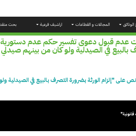
 الوثائق
المجالات و القطاعات
اراشيف فرعية
بحث متقد
ت عدم قبول دعوى تفسير حكم عدم دستورية ال
 بالبيع في الصيدلية ولو كان من بينهم صيدلي
على "إلزام الورثة بضرورة التصرف بالبيع في الصيدلية ول
قانونية"