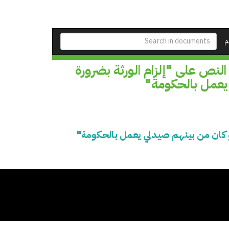
م
نص على "إلزام الورثة بضرورة
 يعمل بالحكومة"
و كان من بينهم صيدلي يعمل بالحكومة"