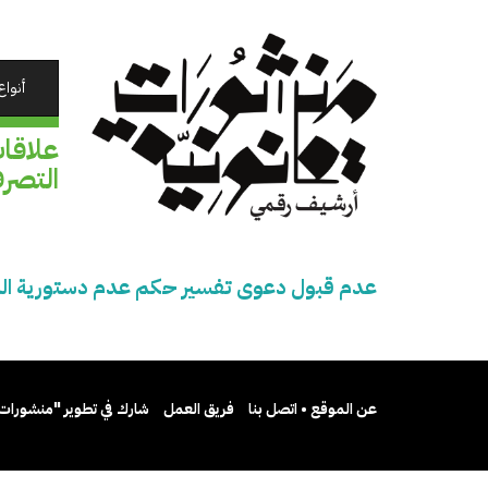
تجاوز
إلى
المحتوى
الرئيسي
أنواع
علاقا
التصرف
عدم قبول دعوى تفسير حكم عدم دستورية النص 
عن الموقع • اتصل بنا
فريق العمل
شارك في تطوير "منشورات 