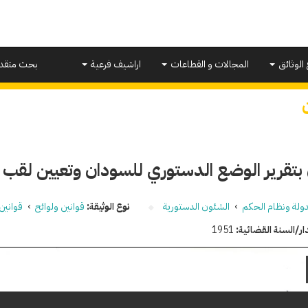
 الوثائق
المجالات و القطاعات
اراشيف فرعية
بحث متقد
 بتقرير الوضع الدستوري للسودان وتعيين لقب 
دولة ونظام الحكم
›
الشئون الدستورية
نوع الوثيقة:
قوانين ولوائح
›
قوانين
ار/السنة القضائية:
1951