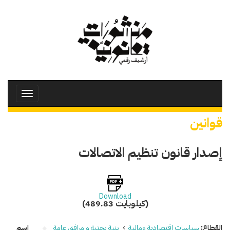
تجاوز
إلى
المحتوى
الرئيسي
Toggle
avigation
قوانين
إصدار قانون تنظيم الاتصالات
Download
(489.83 كيلوبايت)
القطاع:
سياسات اقتصادية ومالية
›
بنية تحتية و مرافق عامة
اسم