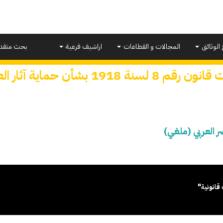
 الوثائق
المجالات و القطاعات
اراشيف فرعية
بحث متقد
لسنة 1918 بشأن حماية آثار العصر العربي (ملغي)
قانونية"