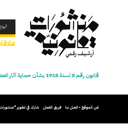
تجاوز
إلى
المحتوى
الرئيسي
أنواع
علاقات قانون رقم 8 
قانون رقم 8 لسنة 1918 بشأن حماية آثار العصر العربي (ملغي)
عن الموقع • اتصل بنا
فريق العمل
شارك في تطوير "منشورات 