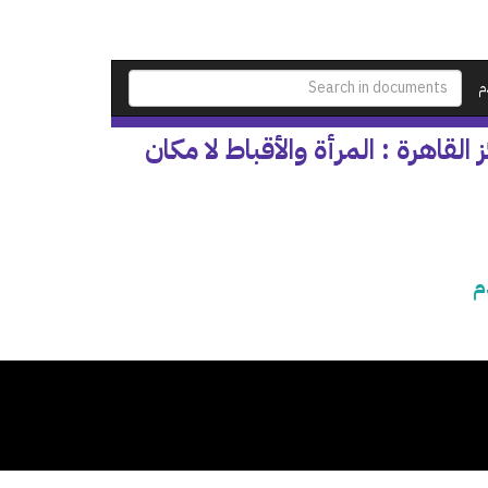
م
لقاهرة : المرأة والأقباط لا مكان
م