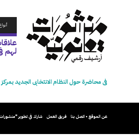
تجاوز
إلى
المحتوى
الرئيسي
أنواع
علاقات
لهم ف
فى محاضرة حول النظام الانتخابى الجديد بمركز 
عن الموقع • اتصل بنا
فريق العمل
شارك في تطوير "منشورات 