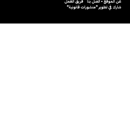
عن الموقع • اتصل بنا
فريق العمل
شارك في تطوير "منشورات قانونية"