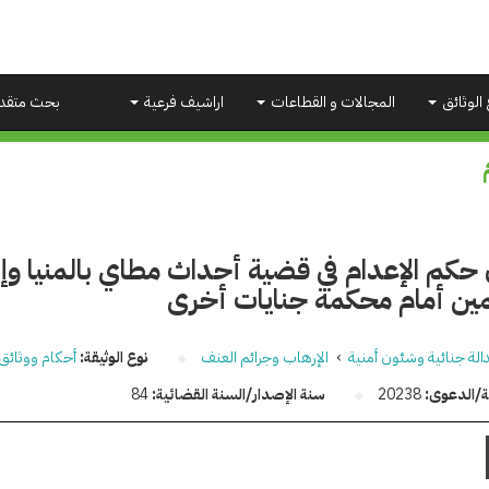
 الوثائق
المجالات و القطاعات
اراشيف فرعية
بحث متقد
 حكم الإعدام في قضية أحداث مطاي بالمنيا وإ
مين أمام محكمة جنايات أخرى
الة جنائية وشئون أمنية
›
الإرهاب وجرائم العنف
نوع الوثيقة:
أحكام ووثائق
قة/الدعوى:
20238
سنة الإصدار/السنة القضائية:
84