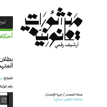
تجاوز
إلى
المحتوى
الرئيسي
أنواع
أحكام
بطلان
المته
القطاع:
عد
رقم الوثي
صفة المصدر / جهة الإصدار:
محكمة النقض (جنائي)