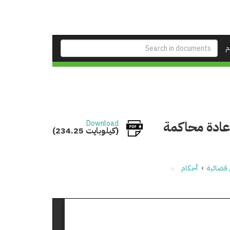
م
عادة محاكمة
Download
(234.25 كيلوبايت)
 قضائية
›
أحكام