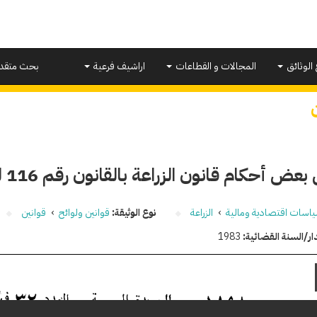
 الوثائق
المجالات و القطاعات
اراشيف فرعية
بحث متقد
عض أحكام قانون الزراعة بالقانون رقم 116 لسنة 1983
اسات اقتصادية ومالية
›
الزراعة
نوع الوثيقة:
قوانين ولوائح
›
قوانين
ار/السنة القضائية:
1983