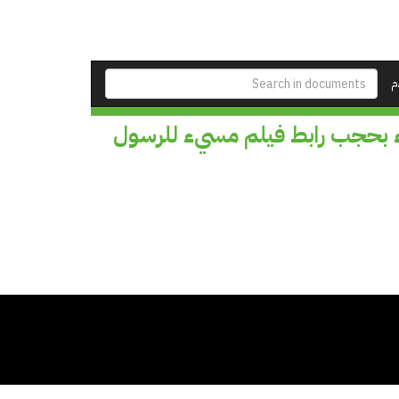
م
ء بحجب رابط فيلم مسيء للرسول