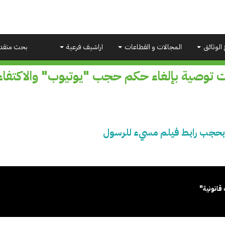
 الوثائق
المجالات و القطاعات
اراشيف فرعية
بحث متقد
ت توصية بإلغاء حكم حجب "يوتيوب" والاكتفا
 بحجب رابط فيلم مسيء للرسول
قانونية"