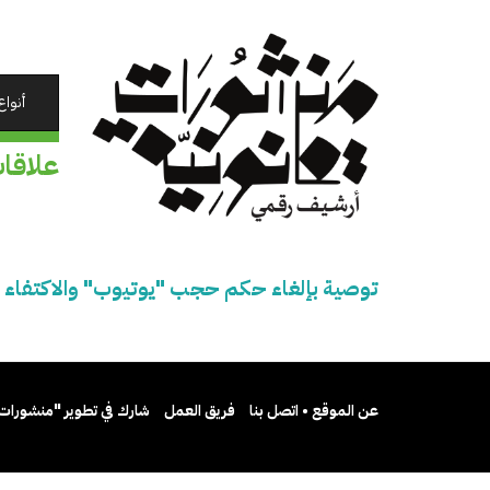
تجاوز
إلى
المحتوى
الرئيسي
أنواع
علاقا
توصية بإلغاء حكم حجب "يوتيوب" والاكتفاء
عن الموقع • اتصل بنا
فريق العمل
شارك في تطوير "منشورات 