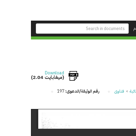
م
Download
(2.04 ميغابايت)
ئية
›
فتاوى
رقم الوثيقة/الدعوى:
197