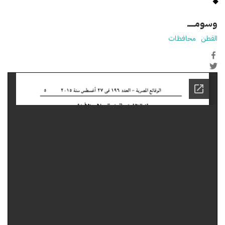
وسومـــــ
القطن
محافظات