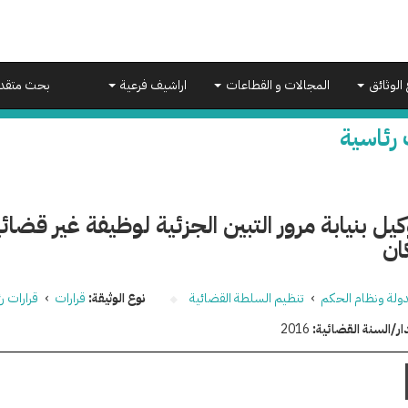
 الوثائق
المجالات و القطاعات
اراشيف فرعية
بحث متقد
 رئاسية
يل بنيابة مرور التبين الجزئية لوظيفة غير قضائ
ان
دولة ونظام الحكم
›
تنظيم السلطة القضائية
نوع الوثيقة:
قرارات
›
قرارات ر
ار/السنة القضائية:
2016