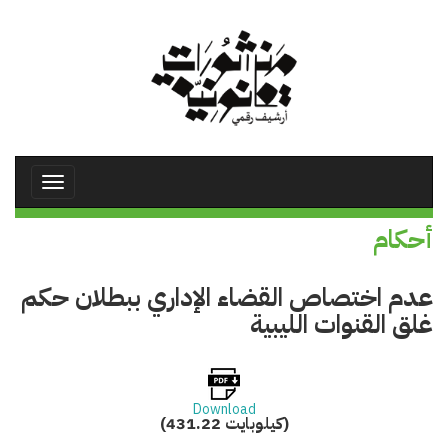
تجاوز
إلى
المحتوى
الرئيسي
Toggle
avigation
أحكام
عدم اختصاص القضاء الإداري ببطلان حكم
غلق القنوات الليبية
Download
(431.22 كيلوبايت)