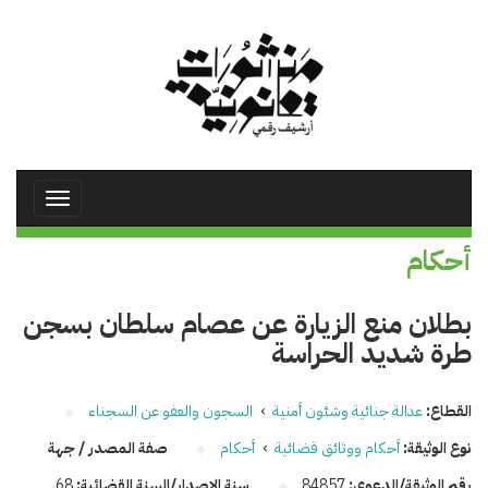
تجاوز
إلى
المحتوى
الرئيسي
Toggle
avigation
أحكام
بطلان منع الزيارة عن عصام سلطان بسجن
طرة شديد الحراسة
القطاع:
عدالة جنائية وشئون أمنية
›
السجون والعفو عن السجناء
نوع الوثيقة:
أحكام ووثائق قضائية
›
أحكام
صفة المصدر / جهة
رقم الوثيقة/الدعوى:
84857
سنة الإصدار/السنة القضائية:
68