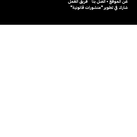
عن الموقع • اتصل بنا
فريق العمل
شارك في تطوير "منشورات قانونية"