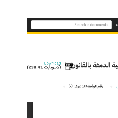
م
 الدمغة بالقانون
Download
(238.41 كيلوبايت)
ن
رقم الوثيقة/الدعوى:
53