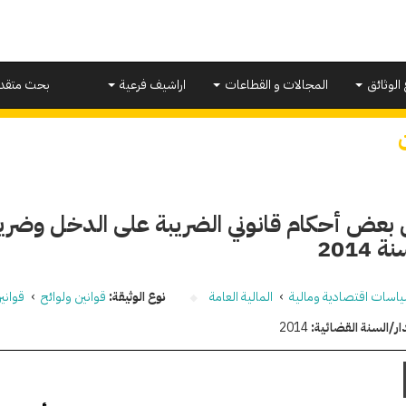
 الوثائق
المجالات و القطاعات
اراشيف فرعية
بحث متقد
 بعض أحكام قانوني الضريبة على الدخل وضريبة
اسات اقتصادية ومالية
›
المالية العامة
نوع الوثيقة:
قوانين ولوائح
›
قواني
ار/السنة القضائية:
2014