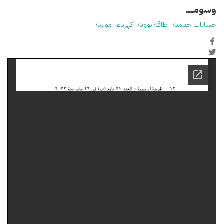
وسومـــــ
حسابات ختامية
طاقة نووية
كهرباء
موازنة