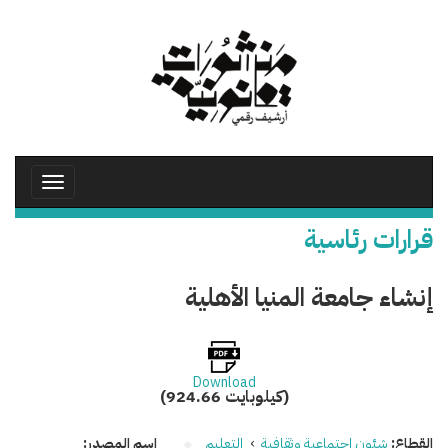
تجاوز
إلى
المحتوى
الرئيسي
Toggle
avigation
قرارات رئاسية
إنشاء جامعة المنيا الأهلية
Download
(924.66 كيلوبايت)
القطاع:
شئون اجتماعية وثقافية
›
التعليم
اسم المصدر: