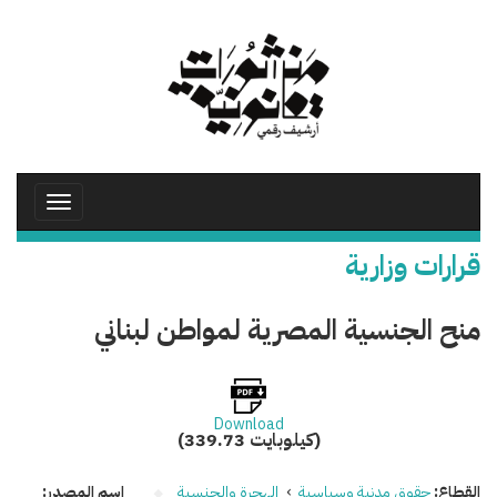
تجاوز
إلى
المحتوى
الرئيسي
Toggle
avigation
قرارات وزارية
منح الجنسية المصرية لمواطن لبناني
Download
(339.73 كيلوبايت)
القطاع:
حقوق مدنية وسياسية
›
الهجرة والجنسية
اسم المصدر: