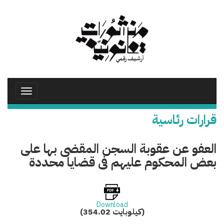
تجاوز
إلى
المحتوى
الرئيسي
Toggle
avigation
قرارات رئاسية
العفو عن عقوبة السجن المقضى بها على
بعض المحكوم عليهم فى قضايا محددة
Download
(354.02 كيلوبايت)