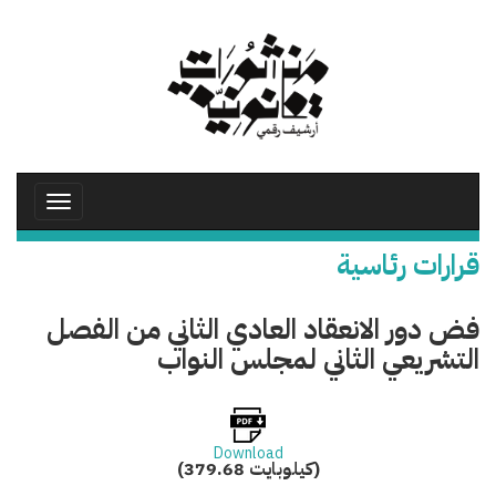
تجاوز
إلى
المحتوى
الرئيسي
Toggle
avigation
قرارات رئاسية
فض دور الانعقاد العادي الثاني من الفصل
التشريعي الثاني لمجلس النواب
Download
(379.68 كيلوبايت)