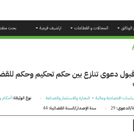
 الوثائق
المجالات و القطاعات
اراشيف فرعية
بحث متقد
بول دعوى تنازع بين حكم تحكيم وحكم للقضاء 
اسات اقتصادية ومالية
›
التجارة والاستثمار والصناعة
نوع الوثيقة:
أحكام و
قة/الدعوى:
29
سنة الإصدار/السنة القضائية:
44