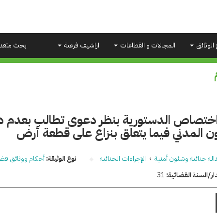
 الوثائق
المجالات و القطاعات
اراشيف فرعية
بحث متقد
ختصاص الدستورية بنظر دعوى تطالب بعدم دس
ون المدني فيما يتعلق بنزاع على قطعة أرض
الة جنائية وشئون أمنية
›
الإجراءات الجنائية
نوع الوثيقة:
أحكام ووثائق قضا
ار/السنة القضائية:
31