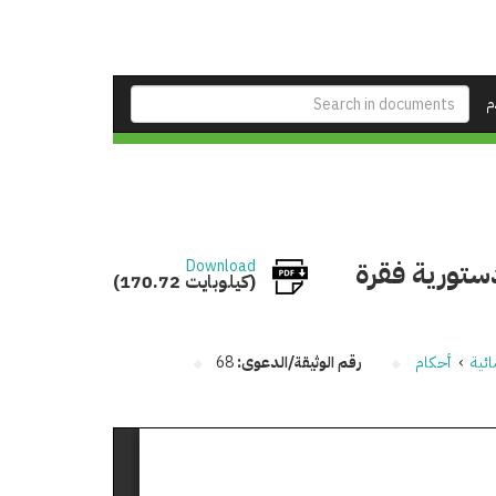
م
تورية فقرة
Download
(170.72 كيلوبايت)
ئية
›
أحكام
رقم الوثيقة/الدعوى:
68