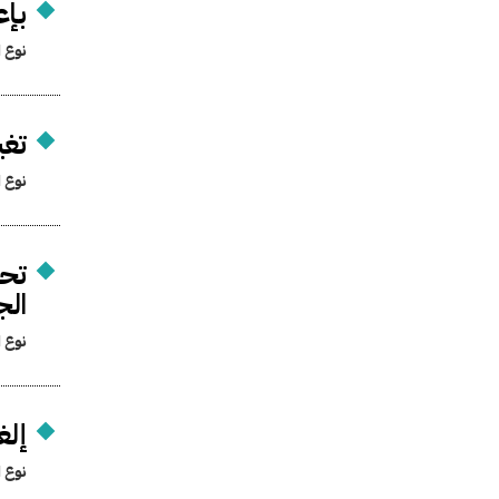
بإع
نوع ا
تغي
نوع ا
تحو
الج
نوع ا
إلغ
نوع ا