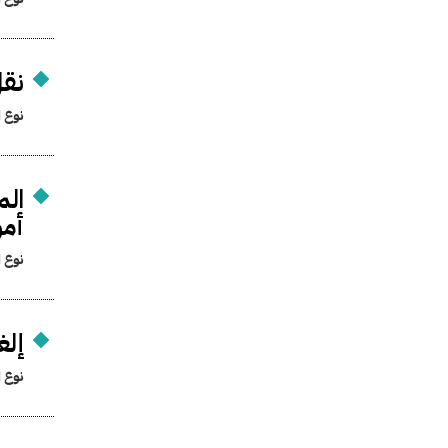
نقل
نوع ا
الم
أموا
نوع ا
إلغ
نوع ا