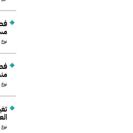
فصل
مست
نوع ا
فصل
منش
نوع ا
تغي
الع
نوع ا