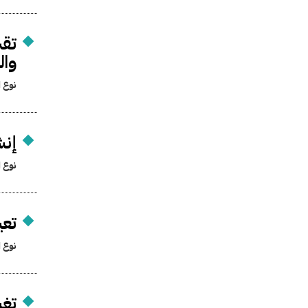
تقس
وا
نوع ا
إنش
نوع ا
تعي
نوع ا
تغي