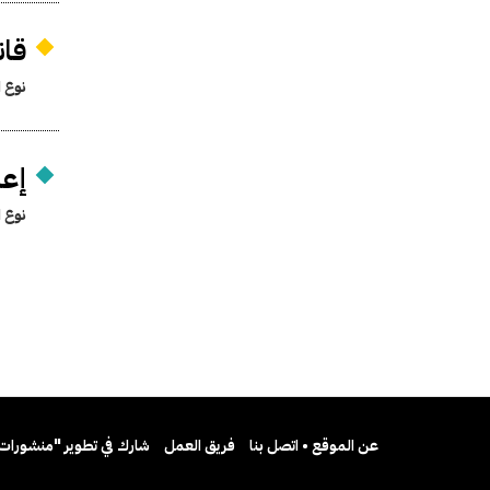
قانو
نوع ا
إعا
نوع ا
عن الموقع • اتصل بنا
فريق العمل
شارك في تطوير "منشورات 