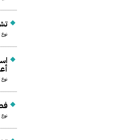
تش
نوع ا
أع
نوع ا
فصل
نوع ا