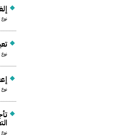
إلغ
نوع ا
تعي
نوع ا
إع
نوع ا
تأج
الت
نوع ا