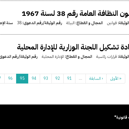
ن النظافة العامة رقم 38 لسنة 1967
لوثيقة:
قوانين
المجال و القطاع:
البيئة
رقم الوثيقة/رقم الدعوى:
38
سنة الإص
دة تشكيل اللجنة الوزارية للإدارة المحلية
لوثيقة:
قرارات رئاسية
المجال و القطاع:
الإدارة المحلية
رقم الوثيقة/رقم الدعوى
« الأولى
‹ السابقة
…
91
92
93
94
95
96
7
قانونية"