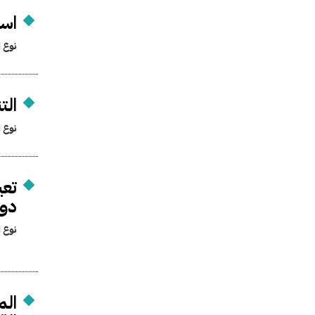
اس
نوع ا
الت
نوع ا
تعي
دول
نوع ا
الم