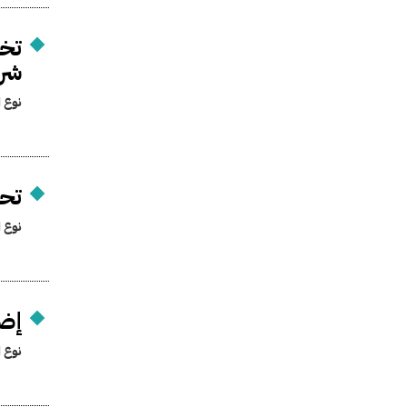
تخص
شر
نوع ا
تحد
نوع ا
إضا
نوع ا