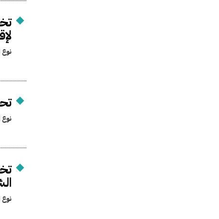
تخص
لإق
نوع ا
تحد
نوع ا
تخ
الش
نوع ا