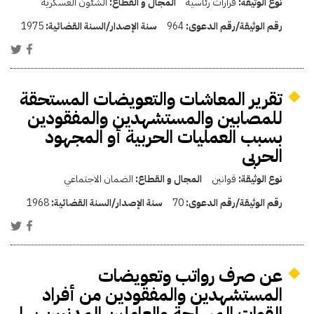
نوع الوثيقة:
قرارات رئاسية
المجال و القطاع:
الشئون العسكرية
رقم الوثيقة/رقم الدعوى:
964
سنة الإصدار/السنة القضائية:
1975
تقرير المعاشات والتعويضات المستحقة
للمصابين والمستشهدين والمفقودين
بسبب العمليات الحربية أو المجهود
الحربى
نوع الوثيقة:
قوانين
المجال و القطاع:
الضمان الاجتماعي
رقم الوثيقة/رقم الدعوى:
70
سنة الإصدار/السنة القضائية:
1968
عن صرف رواتب وتعويضات
المستشهدين والمفقودين من أفراد
القوات المسلحة والعاملين المدنيين بها