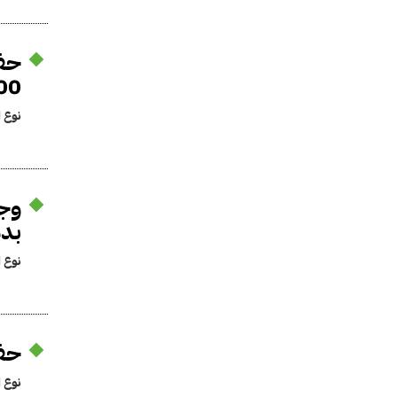
حفظ
000
نوع ا
وجو
بدم
نوع ا
حفظ
نوع ا