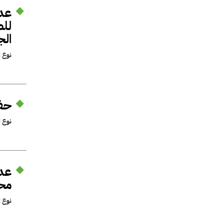
عدم
للص
الجمه
نوع ا
حفظ
نوع ا
عدم
محك
نوع ا