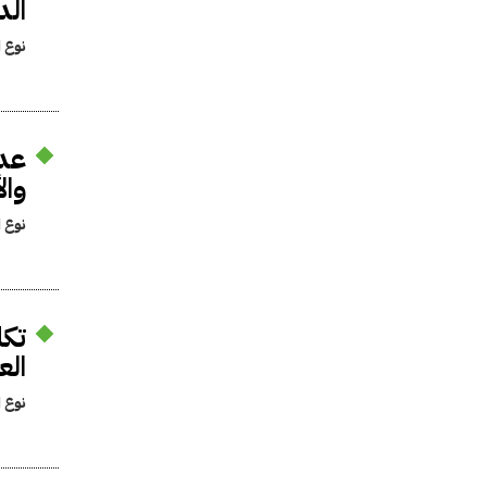
الد
نوع ا
عدم
وال
نوع ا
تكل
الع
نوع ا