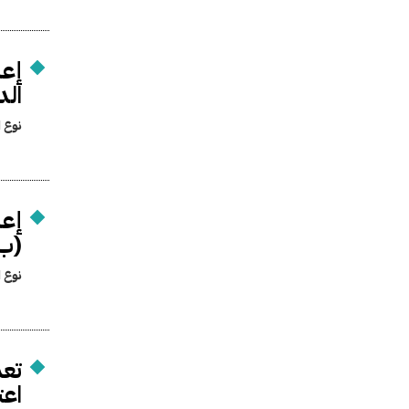
إعا
الد
نوع ا
إع
(ب)
نوع ا
تعد
اعتبار