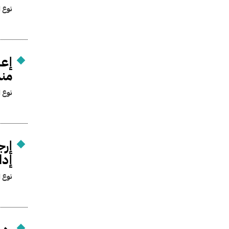
نوع ا
إعا
مندو
نوع ا
إرج
إدا
نوع ا