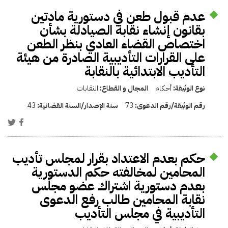
عدم قبول طعن في دستورية مادتين
بقانون إنشاء نقابة الصيادلة بشأن
اختصاص القضاء العادي بنظر الطعن
على القرارات التأديبية الصادرة من هيئة
التأديب الابتدائية بالنقابة
نوع الوثيقة:
أحكام
المجال و القطاع:
النقابات
رقم الوثيقة/رقم الدعوى:
73
سنة الإصدار/السنة القضائية:
43
حكم بعدم الاعتداد بقرار لمجلس تأديب
المحامين لمخالفته حكم الدستورية
بعدم دستورية اشتراك عضو مجلس
نقابة المحامين طالب رفع الدعوى
التأديبية في مجلس التأديب