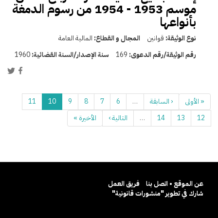
موسم 1953 - 1954 من رسوم الدمغة
بأنواعها
نوع الوثيقة:
قوانين
المجال و القطاع:
المالية العامة
رقم الوثيقة/رقم الدعوى:
169
سنة الإصدار/السنة القضائية:
1960
« الأولى
‹ السابقة
…
6
7
8
9
10
11
12
13
14
…
التالية ›
الأخيرة »
عن الموقع • اتصل بنا
فريق العمل
شارك في تطوير "منشورات قانونية"