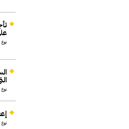
تأج
على
نوع ا
الس
الت
نوع ا
إعف
نوع ا