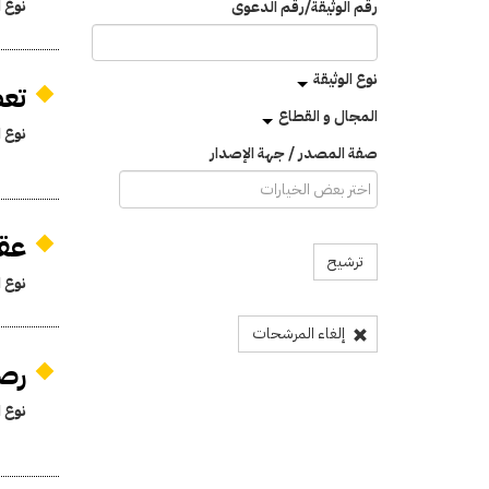
نوع ا
رقم الوثيقة/رقم الدعوى
نوع الوثيقة
تعط
المجال و القطاع
نوع ا
صفة المصدر / جهة الإصدار
عقو
ترشيح
نوع ا
إلغاء المرشحات
رصي
نوع ا