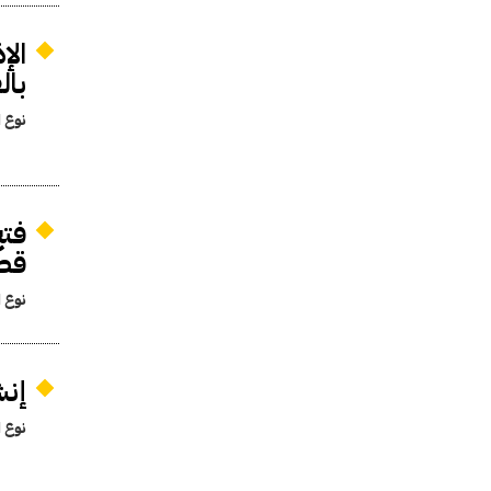
با
نوع ا
قطنا ل
نوع ا
إنش
نوع ا