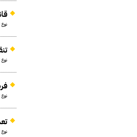
قان
نوع ا
تنق
نوع ا
فرض
نوع ا
تعدي
نوع ا