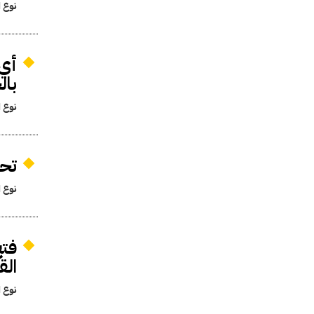
نوع ا
أي 
بال
نوع ا
تحد
نوع ا
الق
نوع ا