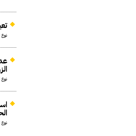
تعيي
نوع ا
عدم
الز
نوع ا
است
الح
نوع ا