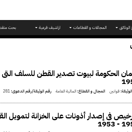
 الوثائق
المجالات و القطاعات
اراشيف فرعية
بحث متقد
19
لوثيقة:
قوانين
المجال و القطاع:
المالية العامة
رقم الوثيقة/رقم الدعوى:
281
رخيص فى إصدار أذونات على الخزانة لتمويل ا
1952 -